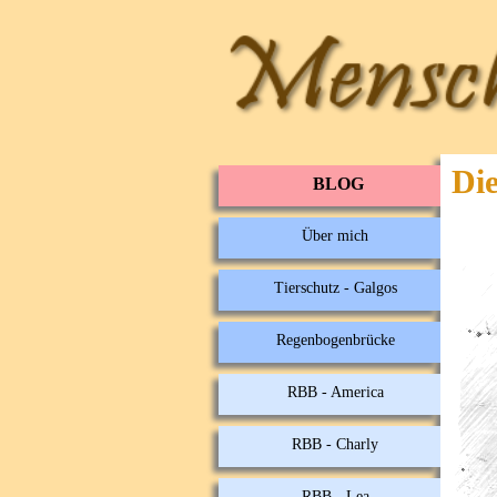
Di
BLOG
Über mich
Tierschutz - Galgos
Regenbogenbrücke
RBB - America
RBB - Charly
RBB - Lea