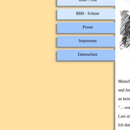
RBB - Schnee
Presse
Impressum
Datenschutz
Mensch
und Ame
an kei
"....we
Lass u
Ich da